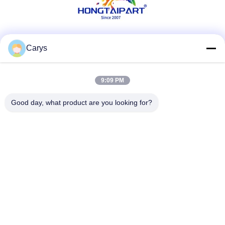
Les réseaux sociaux
Carys
9:09 PM
Contactez rapidement
Good day, what product are you looking for?
Téléphone
0086-757-81105670
E-mail
susie@hongtaipart.com
Adresse
#7 Zone industrielle de Nanlian, Dali, Nanhai, ville de
Foshan, province du Guangdong, Chine