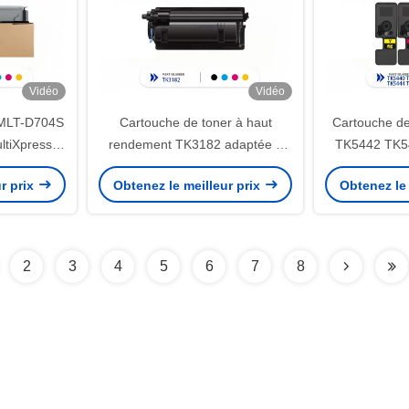
Vidéo
Vidéo
 MLT-D704S
Cartouche de toner à haut
Cartouche de
ltiXpress
rendement TK3182 adaptée à
TK5442 TK5
00
Kyocera ECOSYS P3155dn
Kyocera 
r prix
Obtenez le meilleur prix
Obtenez le 
M3655idn
M
2
3
4
5
6
7
8