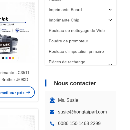
Imprimante Board
Imprimante Chip
Rouleau de nettoyage de Web
Poudre de promoteur
Rouleau d'imputation primaire
Pièces de rechange
d'imprimantes
primante LC3511
 Brother J690DW
Nous contacter
572DW J491DW
meilleur prix
Ms. Susie
susie@hongtaipart.com
0086 150 1468 2299