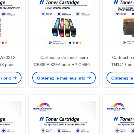
 W2031X
Cartouche de toner noire
Cartouche 
X pour HP
CB390A 825A pour HP CM6030
TN3417 pou
P M479
CM6040
L5200DW H
r prix
Obtenez le meilleur prix
Obtenez le 
L5500D 