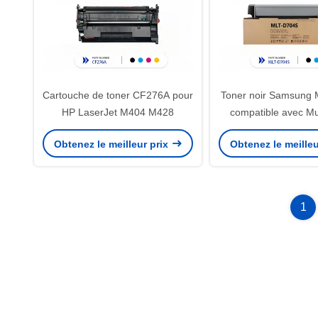
Cartouche de toner CF276A pour
Toner noir Samsung
HP LaserJet M404 M428
compatible avec Mu
K3250 K33
Obtenez le meilleur prix
Obtenez le meilleu
1