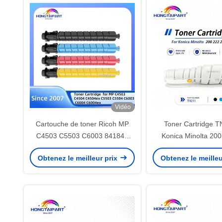
Vidéo
Cartouche de toner Ricoh MP
Toner Cartridge T
C4503 C5503 C6003 841849
Konica Minolta 20
841850 841851 841852 CMJN
Obtenez le meilleur prix
Obtenez le meilleu