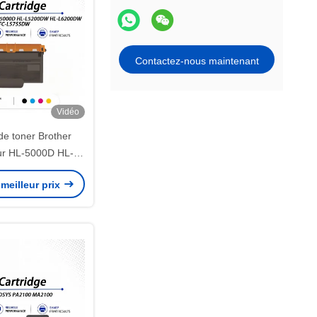
Contactez-nous maintenant
Vidéo
de toner Brother
r HL-5000D HL-
L-L6200DW DCP-
meilleur prix
MFC-L5755DW