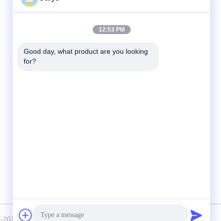
Contactez rapidement
12:53 PM
Téléphone
Good day, what product are you looking 
for?
0086-757-81105670
E-mail
susie@hongtaipart.com
Adresse
#7 Zone industrielle de Nanlian, Dali, Nanhai,
ville de Foshan, province du Guangdong,
Chine
-2026 HongTai Office Accessories Ltd . Tous Droites réservées.