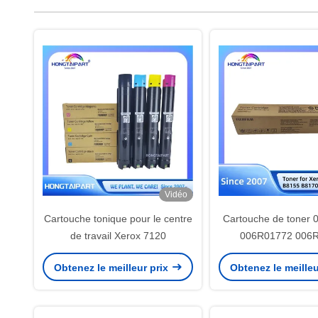
Vidéo
Cartouche tonique pour le centre
Cartouche de toner
de travail Xerox 7120
006R01772 006
CT203400 pour Xero
Obtenez le meilleur prix
Obtenez le meilleu
B8145 B8155 B817
AP5570 Version ori
l'Asie