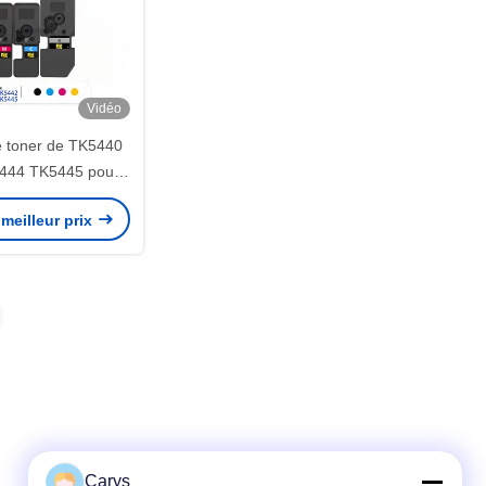
Vidéo
 toner de TK5440
444 TK5445 pour
ECOSYS PA2100
meilleur prix
A2100
Carys