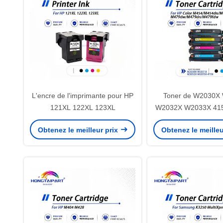
L'encre de l'imprimante pour HP
Toner de W2030X
121XL 122XL 123XL
W2032X W2033X 415
Color M454 MF
Obtenez le meilleur prix
Obtenez le meilleu