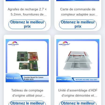
Agrafes de recharge 2.7 ×
Carte de commande de
5.2mm, fournitures de
compteur adaptée aux
remplacement pour reliure
pièces de rechange du
Obtenez le meilleur
Obtenez le meilleur
de finition Riso compatibles
copieur Canon IR ADV 6555
prix
prix
S-9454
Tableau de comptage
Unité d'assemblage d'ADF
d'origine utilisé pour
d'origine démontée et
l'imprimante Canon IR ADV
sauvée Compatible avec
Obtenez le meilleur
Obtenez le meilleur