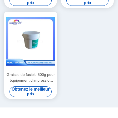
4235
Canon I-Sensys MF6180dw
prix
prix
Graisse de fusible 500g pour
équipement d'impression
laser
Obtenez le meilleur
prix