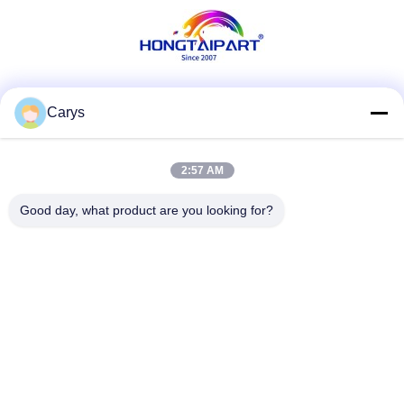
Les réseaux sociaux
Carys
2:57 AM
Contactez rapidement
Good day, what product are you looking for?
Téléphone
0086-757-81105670
E-mail
susie@hongtaipart.com
Adresse
#7 Zone industrielle de Nanlian, Dali, Nanhai, ville de
Foshan, province du Guangdong, Chine