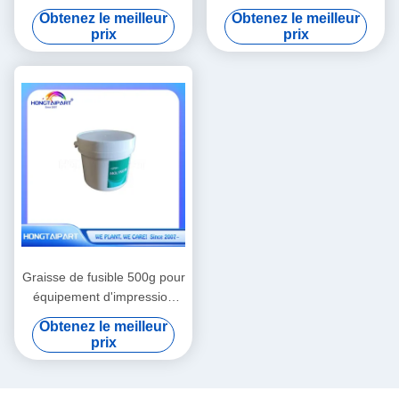
l'imprimante Canon IR ADV
sauvée Compatible avec
Obtenez le meilleur
Obtenez le meilleur
4235
Canon I-Sensys MF6180dw
prix
prix
Graisse de fusible 500g pour
équipement d'impression
laser
Obtenez le meilleur
prix