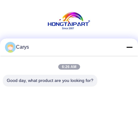
Les réseaux sociaux
Carys
6:26 AM
Contactez rapidement
Good day, what product are you looking for?
Téléphone
0086-757-81105670
E-mail
susie@hongtaipart.com
Adresse
#7 Zone industrielle de Nanlian, Dali, Nanhai, ville de