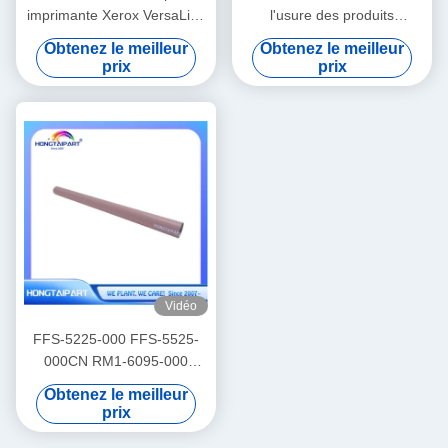
imprimante Xerox VersaLink
l'usure des produits
C7000 C7020 C7025 C7030
chimiques
Obtenez le meilleur
Obtenez le meilleur
C7120 C7125 C7130 B7025
prix
prix
B7030 B7035 B7125 B7130
B7135 SC2020 SC2022
Pièces de rechange de
courroie de fusion
Hongtaipart
Vidéo
FFS-5225-000 FFS-5525-
000CN RM1-6095-000
Manche de film de fusible
Obtenez le meilleur
pour H P 5225 CP5225 5525
prix
M750 M775 M855 M880z