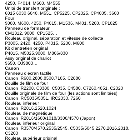
4250, P4014, M600, M4555
Unité de transfert originale :
6015 6030 6040, M551, CP5225, CP2025, CP4005, 3600
Four
9000, M600, 4250, P4015, M1536, M401, 5200, CP1025
Panneau de formateur
CM1312, 9000, CP1525…
Rouleau original, séparation et vitesse de collecte
P3005, 2420, 4250, P4015, 5200, M600
Kit d'entretien original
P4015, M5025,9000, M806/830
Assy original de chariot
9650, OJ9800…
Canon
Panneau d'écran tactile
Canon IR600,2800,8500,7105, C2880
Douille de film de four
Canon IR2200, C3380, C5035, C4580, C7260,4051, C2020
Douille originale de film de four (les actions sont limitées)
Canon IRC5035/5051, IRC2030, 7260
Rouleau inférieur
Canon IR2016,2520,1024
Rouleau de magnétique
Canon IR2016/1600/1018/3300/4570 (Japon)
Rouleau inférieur original
Canon IR3570/4570,2535/2545, C5035/5045,2270,2016,2018,
C3200
Rouleau supérieur original