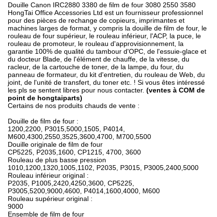
Douille Canon IRC2880 3380 de film de four 3080 2550 3580
HongTai Office Accessories Ltd est un fournisseur professionnel
pour des pièces de rechange de copieurs, imprimantes et
machines larges de format, y compris la douille de film de four, le
rouleau de four supérieur, le rouleau inférieur, l'ACP, la puce, le
rouleau de promoteur, le rouleau d'approvisionnement, la
garantie 100% de qualité du tambour d'OPC, de l'essuie-glace et
du docteur Blade, de l'élément de chauffe, de la vitesse, du
racleur, de la cartouche de toner, de la lampe, du four, du
panneau de formateur, du kit d'entretien, du rouleau de Web, du
joint, de l'unité de transfert, du toner etc. ! Si vous êtes intéressé
les pls se sentent libres pour nous contacter.
(ventes à COM de
point de hongtaiparts)
Certains de nos produits chauds de vente :
Douille de film de four :
1200,2200, P3015,5000,1505, P4014,
M600,4300,2550,3525,3600,4700, M700,5500
Douille originale de film de four
CP5225, P2035,1600, CP1215, 4700, 3600
Rouleau de plus basse pression
1010,1200,1320,1005,1102, P2035, P3015, P3005,2400,5000
Rouleau inférieur original :
P2035, P1005,2420,4250,3600, CP5225,
P3005,5200,9000,4600, P4014,1600,4000, M600
Rouleau supérieur original :
9000
Ensemble de film de four