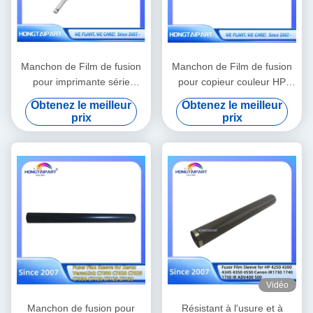
Manchon de Film de fusion
Manchon de Film de fusion
pour imprimante série
pour copieur couleur HP
Brother HL L5000 L5100
E77830 E77422 E77825
Obtenez le meilleur
Obtenez le meilleur
L5600 L6600DW
E78223 E82540 E87660
prix
prix
Vidéo
Manchon de fusion pour
Résistant à l'usure et à