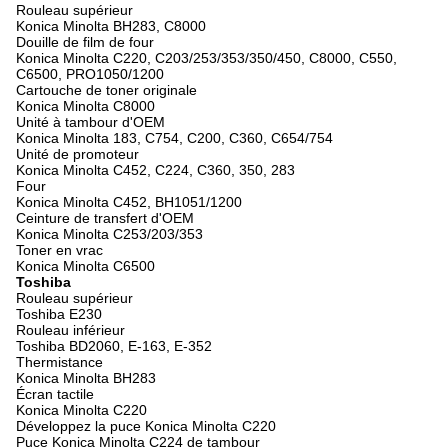
Rouleau supérieur
Konica Minolta BH283, C8000
Douille de film de four
Konica Minolta C220, C203/253/353/350/450, C8000, C550,
C6500, PRO1050/1200
Cartouche de toner originale
Konica Minolta C8000
Unité à tambour d'OEM
Konica Minolta 183, C754, C200, C360, C654/754
Unité de promoteur
Konica Minolta C452, C224, C360, 350, 283
Four
Konica Minolta C452, BH1051/1200
Ceinture de transfert d'OEM
Konica Minolta C253/203/353
Toner en vrac
Konica Minolta C6500
Toshiba
Rouleau supérieur
Toshiba E230
Rouleau inférieur
Toshiba BD2060, E-163, E-352
Thermistance
Konica Minolta BH283
Écran tactile
Konica Minolta C220
Développez la puce Konica Minolta C220
Puce Konica Minolta C224 de tambour