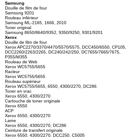
Samsung
Douille de film de four
Samsung 9201
Rouleau inférieur
Samsung ML-2165, 1666, 2010
Toner original
Samsung 8650/8640/9352, 9350/9250, 9301/9201
Xerox
Douille de film de four
Xerox APC2270/3370/4470/5570/5575, DCC450/6550, CP105,
DCC2260/2263/2265, DC240/242/250, DC7655/7665/7675,
P355/M355
Rouleau de Web
Xerox WC5755/5655
Racleur
Xerox WC5755/5655
Rouleau supérieur
Xerox WC5755/5655, 6550, 4300/2270, DC286
Toner en vrac
Xerox 6550, 4300/2270
Cartouche de toner originale
Xerox 6550
ACP
Xerox 6550, 4300/2270
Lame
Xerox 6550, 4300/2270, DC286
Ceinture de transfert originale
Xerox 6550, 4300/2270, DCC250, C5005