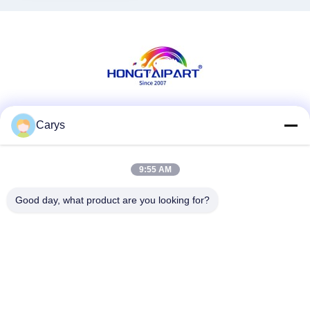
Série de fixation F
Les réseaux sociaux
Carys
9:55 AM
Contactez rapidement
Good day, what product are you looking for?
Téléphone
0086-757-81105670
E-mail
susie@hongtaipart.com
Adresse