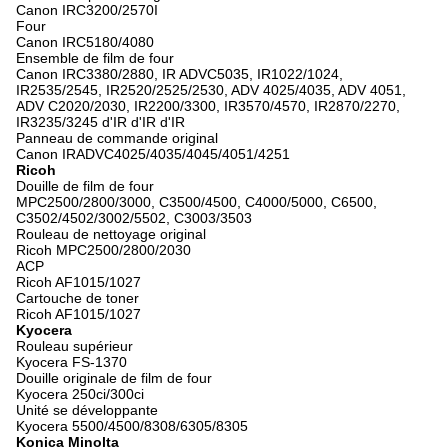
Canon IRC3200/2570I
Four
Canon IRC5180/4080
Ensemble de film de four
Canon IRC3380/2880, IR ADVC5035, IR1022/1024,
IR2535/2545, IR2520/2525/2530, ADV 4025/4035, ADV 4051,
ADV C2020/2030, IR2200/3300, IR3570/4570, IR2870/2270,
IR3235/3245 d'IR d'IR d'IR
Panneau de commande original
Canon IRADVC4025/4035/4045/4051/4251
Ricoh
Douille de film de four
MPC2500/2800/3000, C3500/4500, C4000/5000, C6500,
C3502/4502/3002/5502, C3003/3503
Rouleau de nettoyage original
Ricoh MPC2500/2800/2030
ACP
Ricoh AF1015/1027
Cartouche de toner
Ricoh AF1015/1027
Kyocera
Rouleau supérieur
Kyocera FS-1370
Douille originale de film de four
Kyocera 250ci/300ci
Unité se développante
Kyocera 5500/4500/8308/6305/8305
Konica Minolta