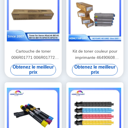
Cartouche de toner
Kit de toner couleur pour
006R01771 006R01772
imprimante 46490608
006R01773 CT203400 pour
46490607 46490606
Obtenez le meilleur
Obtenez le meilleur
Xerox AltaLink B8145 B8155
46490605 pour OKI C542
prix
prix
B8170 AP4570 AP5570
C542dn C532 C532dn
Version originale de l'Asie
MC563 MC573 MC573dn