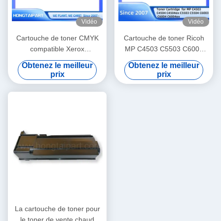
Vidéo
Vidéo
Cartouche de toner CMYK
Cartouche de toner Ricoh
compatible Xerox
MP C4503 C5503 C6003
006R01509 pour WC 7525
841849 841850 841851
Obtenez le meilleur
Obtenez le meilleur
7530 7535 7545
841852 CMJN
prix
prix
La cartouche de toner pour
le toner de vente chaud