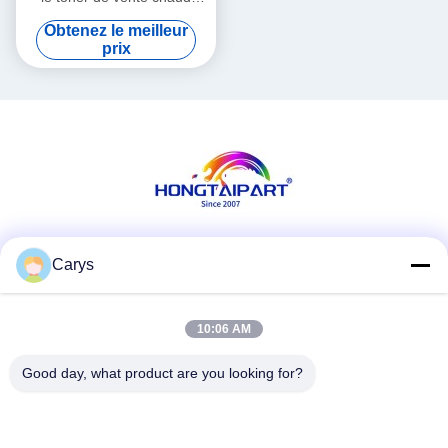
pointu de
Obtenez le meilleur
Manufacturer&Laser de
prix
toner de MX-312FT
compatible ont de haute
qualité
Les réseaux sociaux
Carys
10:06 AM
Contactez rapidement
Good day, what product are you looking for?
Téléphone
0086-757-81105670