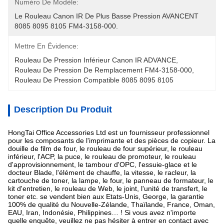
Numéro De Modèle:
Le Rouleau Canon IR De Plus Basse Pression AVANCENT 
8085 8095 8105 FM4-3158-000.
Mettre En Évidence:
Rouleau De Pression Inférieur Canon IR ADVANCE
, 
Rouleau De Pression De Remplacement FM4-3158-000
, 
Rouleau De Pression Compatible 8085 8095 8105
Description Du Produit
HongTai Office Accessories Ltd est un fournisseur professionnel
pour les composants de l'imprimante et des pièces de copieur. La
douille de film de four, le rouleau de four supérieur, le rouleau
inférieur, l'ACP, la puce, le rouleau de promoteur, le rouleau
d'approvisionnement, le tambour d'OPC, l'essuie-glace et le
docteur Blade, l'élément de chauffe, la vitesse, le racleur, la
cartouche de toner, la lampe, le four, le panneau de formateur, le
kit d'entretien, le rouleau de Web, le joint, l'unité de transfert, le
toner etc. se vendent bien aux Etats-Unis, George, la garantie
100% de qualité du Nouvelle-Zélande, Thaïlande, France, Oman,
EAU, Iran, Indonésie, Philippines… ! Si vous avez n'importe
quelle enquête, veuillez ne pas hésiter à entrer en contact avec