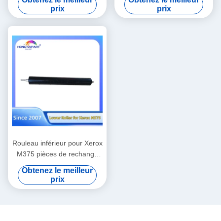
C6085 C6100 C6110 C1085
V3100 80 180 2100 310
prix
prix
C1100 Pièces détachées
Rouleau inférieur pour Xerox
M375 pièces de rechange
Hongtaipart unité de fusion
Obtenez le meilleur
chaleur pression
prix