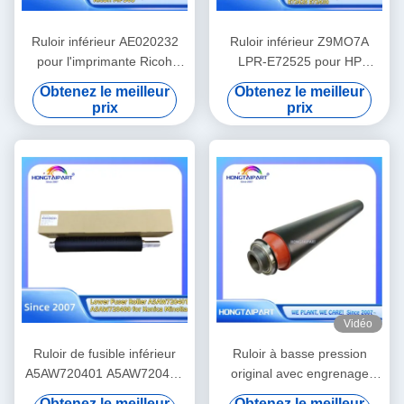
Ruloir inférieur AE020232
Ruloir inférieur Z9MO7A
pour l'imprimante Ricoh
LPR-E72525 pour HP
MP305 Fuseur à chaleur
E72525 E72625 E72630
Obtenez le meilleur
Obtenez le meilleur
Ruloir à pression Pièces de
E72535 E72530 E72425
prix
prix
rechange
E72430 Fuseur pièces
détachées de rouleaux à
chaleur
Vidéo
Ruloir de fusible inférieur
Ruloir à basse pression
A5AW720401 A5AW720400
original avec engrenage
pour Konica Minolta Presse
pour Xerox V80 V180 V2100
Obtenez le meilleur
Obtenez le meilleur