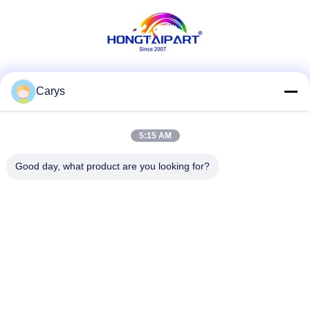
Les réseaux sociaux
Carys
5:15 AM
Contactez rapidement
Good day, what product are you looking for?
Téléphone
0086-757-81105670
E-mail
susie@hongtaipart.com
Adresse
#7 Zone industrielle de Nanlian, Dali, Nanhai, ville de
Foshan, province du Guangdong, Chine