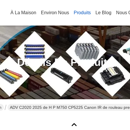
À La Maison
Environ Nous
Produits
Le Blog
Nous C
Détails De Produits
n
ADV C2020 2025 de H P M750 CP5225 Canon IR de rouleau pres
Press Roller LPR-CP5225