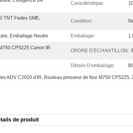
utre, L'exigence De 
Caractéristique:
1
PS TNT Fedex SME, 
Condition:
N
utre, Emballage Neutre
Emballage:
1 
M750 CP5225 Canon IR 
ORDRE D'ÉCHANTILLON:
Détails D'emballage:
B
 des ADV C2020 d'IR
, 
Rouleau presseur de four M750 CP5225
, 
tails de produit