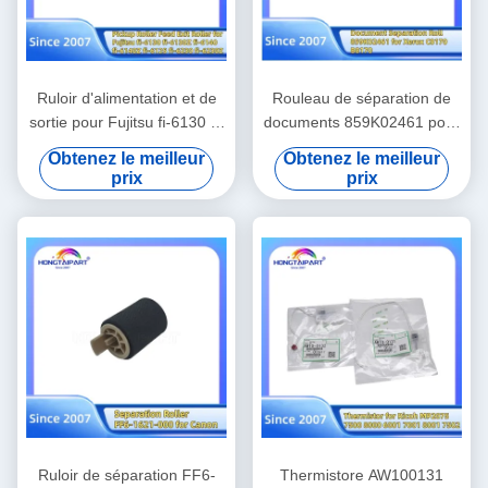
Ruloir d'alimentation et de
Rouleau de séparation de
sortie pour Fujitsu fi-6130 fi-
documents 859K02461 pour
6130Z fi-6140 fi-6140Z fi-
Xerox C8170 B8170
Obtenez le meilleur
Obtenez le meilleur
6125 fi-6230 fi-6230Z fi-
Imprimante couleur pièces
prix
prix
6240 fi-6240Z fi-6225
détachées de rouleaux
PA03540-Y075 PA03630-
d'alimentation Hongtaipart
Y210 PA03540-G078
PA03540-Y078 fournitures
de bureau
Ruloir de séparation FF6-
Thermistore AW100131