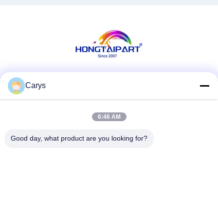
7000 7001 7500 7502 8000
8001 9000 9001 9002
Pièces détachées
Les réseaux sociaux
Carys
6:46 AM
Contactez rapidement
Good day, what product are you looking for?
Téléphone
0086-757-81105670
E-mail
susie@hongtaipart.com
Adresse