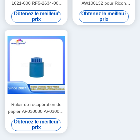
1621-000 RF5-2634-000
AW100132 pour Ricoh
pour Canon IR1600 2000
MP2075 7500 8000 6001
Obtenez le meilleur
Obtenez le meilleur
2010 2016 2020 2018 2022
7001 8001 7502 Pièces
prix
prix
2025 2030 2202 2002 2300
détachées
2320 2318 2420 2422 HP
LaserJet 5000 5100 Pièces
détachées de remplacement
HONGTAIPART
Ruloir de récupération de
papier AF030080 AF030040
pour Ricoh AF2051 2060
Obtenez le meilleur
2075 2090 2105 3260
prix
Couleur 5560 MP1100 1350
5500 6000 6001 6002 6500