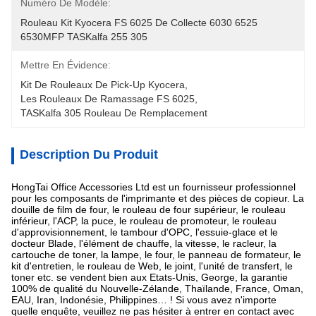
Numéro De Modèle:
Rouleau Kit Kyocera FS 6025 De Collecte 6030 6525 
6530MFP TASKalfa 255 305
Mettre En Évidence:
Kit De Rouleaux De Pick-Up Kyocera
, 
Les Rouleaux De Ramassage FS 6025
, 
TASKalfa 305 Rouleau De Remplacement
Description Du Produit
HongTai Office Accessories Ltd est un fournisseur professionnel
pour les composants de l'imprimante et des pièces de copieur. La
douille de film de four, le rouleau de four supérieur, le rouleau
inférieur, l'ACP, la puce, le rouleau de promoteur, le rouleau
d'approvisionnement, le tambour d'OPC, l'essuie-glace et le
docteur Blade, l'élément de chauffe, la vitesse, le racleur, la
cartouche de toner, la lampe, le four, le panneau de formateur, le
kit d'entretien, le rouleau de Web, le joint, l'unité de transfert, le
toner etc. se vendent bien aux Etats-Unis, George, la garantie
100% de qualité du Nouvelle-Zélande, Thaïlande, France, Oman,
EAU, Iran, Indonésie, Philippines… ! Si vous avez n'importe
quelle enquête, veuillez ne pas hésiter à entrer en contact avec