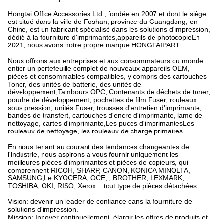
Hongtai Office Accessories Ltd., fondée en 2007 et dont le siège
est situé dans la ville de Foshan, province du Guangdong, en
Chine, est un fabricant spécialisé dans les solutions d'impression,
dédié à la fourniture d'imprimantes,appareils de photocopieEn
2021, nous avons notre propre marque HONGTAIPART.
Nous offrons aux entreprises et aux consommateurs du monde
entier un portefeuille complet de nouveaux appareils OEM,
pièces et consommables compatibles, y compris des cartouches
Toner, des unités de batterie, des unités de
développement,Tambours OPC, Contenants de déchets de toner,
poudre de développement, pochettes de film Fuser, rouleaux
sous pression, unités Fuser, trousses d'entretien d'imprimante,
bandes de transfert, cartouches d'encre d'imprimante, lame de
nettoyage, cartes d'imprimante,Les puces d'imprimantesLes
rouleaux de nettoyage, les rouleaux de charge primaires...
En nous tenant au courant des tendances changeantes de
l'industrie, nous aspirons à vous fournir uniquement les
meilleures pièces d'imprimantes et pièces de copieurs, qui
comprennent RICOH, SHARP, CANON, KONICA MINOLTA,
SAMSUNG,Le KYOCERA, OCE, , BROTHER, LEXMARK,
TOSHIBA, OKI, RISO, Xerox... tout type de pièces détachées.
Vision: devenir un leader de confiance dans la fourniture de
solutions d'impression.
Mission: Innover continuellement, élargir les offres de produits et