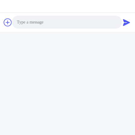
d'origine utilisé pour
d'origine démontée et
l'imprimante Canon IR ADV
sauvée Compatible avec
Obtenez le meilleur
Obtenez le meilleur
4235
Canon I-Sensys MF6180dw
prix
prix
Photo
Video Call
Audio Call
Graisse de fusible 500g pour
équipement d'impression
laser
Obtenez le meilleur
prix