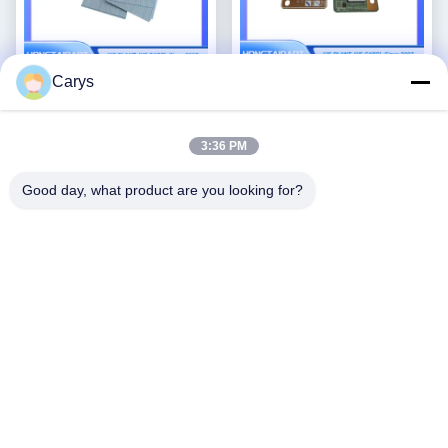
Carys
Agrafes de recharge 2.7 ×
Carte de commande de
5.2mm, fournitures de
compteur adaptée aux
remplacement pour reliure
pièces de rechange du
3:36 PM
Obtenez le meilleur
Obtenez le meilleur
de finition Riso compatibles
copieur Canon IR ADV 6555
prix
prix
S-9454
Good day, what product are you looking for?
Tableau de comptage
Unité d'assemblage d'ADF