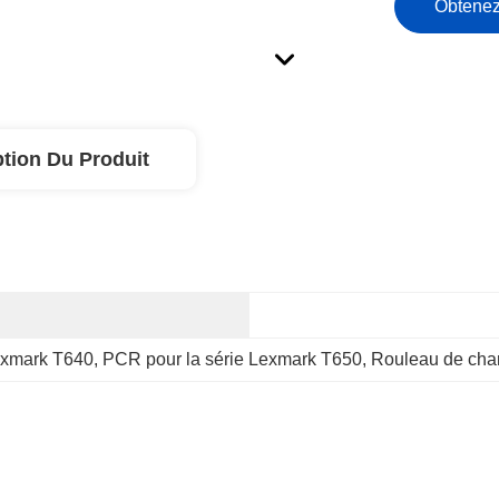
Obtenez
ption Du Produit
xmark T640
, 
PCR pour la série Lexmark T650
, 
Rouleau de cha