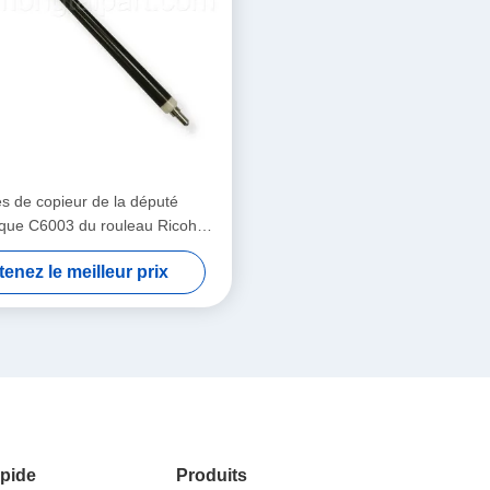
s de copieur de la député
ique C6003 du rouleau Ricoh
mputation primaire d'ACP
enez le meilleur prix
pide
Produits