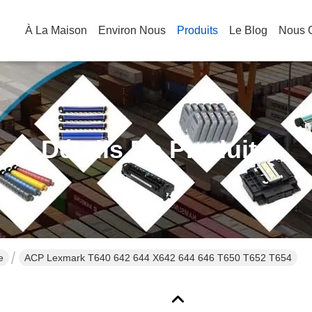
À La Maison
Environ Nous
Produits
Le Blog
Nous C
Détails De Produits
e
ACP Lexmark T640 642 644 X642 644 646 T650 T652 T654