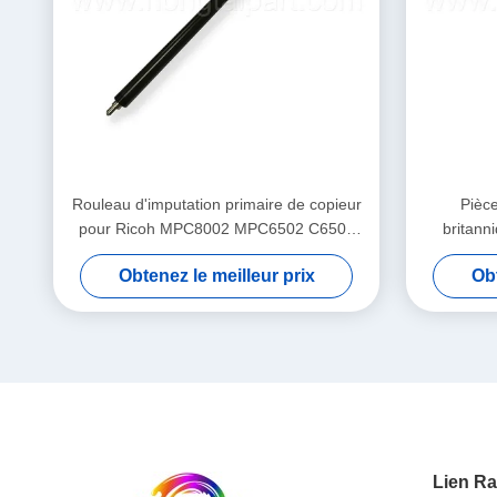
Rouleau d'imputation primaire de copieur
Pièce
pour Ricoh MPC8002 MPC6502 C6502
britann
pro C751 C751S C5110
d'i
Obtenez le meilleur prix
Obt
Lien Ra